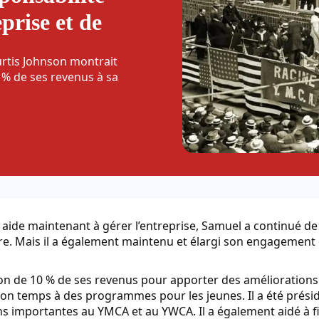
eprise et de
rtis Johnson montrait
 % de ses revenus à sa
i aide maintenant à gérer l’entreprise, Samuel a continué de
ître. Mais il a également maintenu et élargi son engagemen
don de 10 % de ses revenus pour apporter des améliorations p
on temps à des programmes pour les jeunes. Il a été présid
ons importantes au YMCA et au YWCA. Il a également aidé à fi