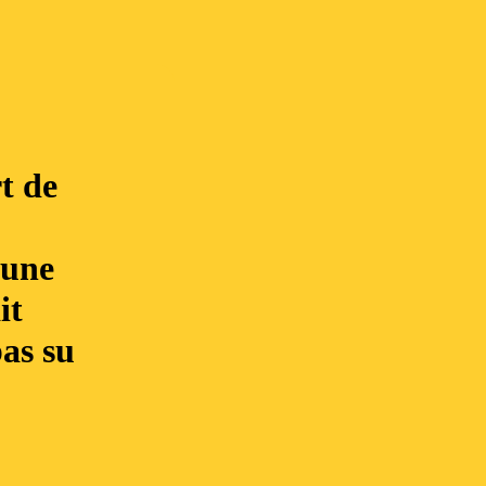
t de
 une
it
pas su