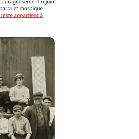
a courageusement rejoint
 parquet mosaïque.
 reste appartient à