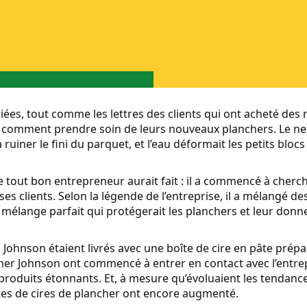
liées, tout comme les lettres des clients qui ont acheté des
comment prendre soin de leurs nouveaux planchers. Le net
ruiner le fini du parquet, et l’eau déformait les petits bloc
ue tout bon entrepreneur aurait fait : il a commencé à cherc
s clients. Selon la légende de l’entreprise, il a mélangé des
 mélange parfait qui protégerait les planchers et leur donne
s Johnson étaient livrés avec une boîte de cire en pâte pr
er Johnson ont commencé à entrer en contact avec l’entrep
 produits étonnants. Et, à mesure qu’évoluaient les tendanc
ntes de cires de plancher ont encore augmenté.