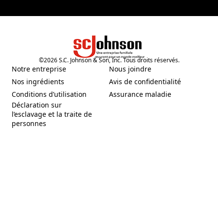
©
2026
S.C. Johnson & Son, Inc. Tous droits réservés.
Notre entreprise
Nous joindre
(Opens in a new tab)
Nos ingrédients
Avis de confidentialité
(Opens in a new tab)
(Opens in a new tab)
Conditions d’utilisation
Assurance maladie
(Opens in a new tab)
Déclaration sur
l’esclavage et la traite de
personnes