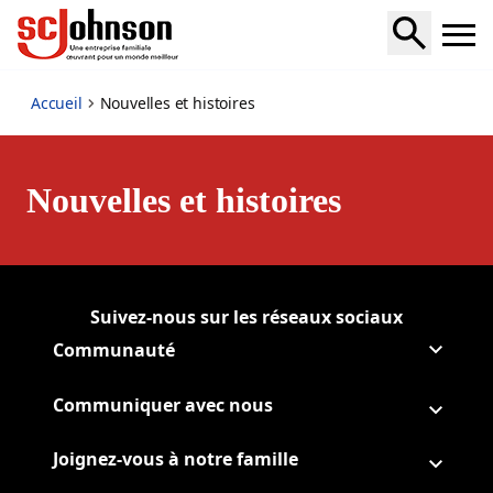
news-stories
Accueil
Nouvelles et histoires
Nouvelles et histoires
Suivez-nous sur les réseaux sociaux
Suivre Corporate sur
(Opens in a new tab)
Suivre Corporate sur Facebo
(Opens in a new tab)
Suivre Corporate sur Instag
(Opens in a new tab)
Suivre Corporate sur Youtub
(Opens in a new tab)
Communauté
Communiquer avec nous
Joignez-vous à notre famille