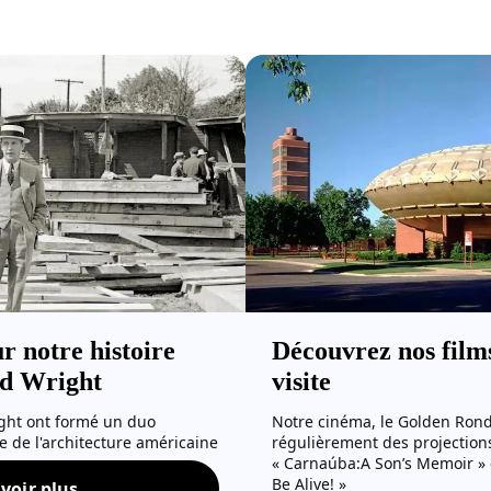
r notre histoire
Découvrez nos films
yd Wright
visite
right ont formé un duo
Notre cinéma, le Golden Rond
 de l'architecture américaine
régulièrement des projection
« Carnaúba:A Son’s Memoir » e
Be Alive! »
voir plus