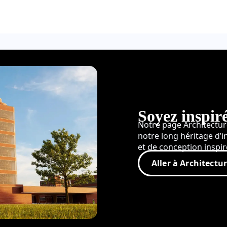
Soyez inspir
Notre page Architectu
notre long héritage d’i
et de conception inspir
Aller à Architectu