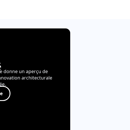
é
re donne un aperçu de
nnovation architecturale
ée.
re