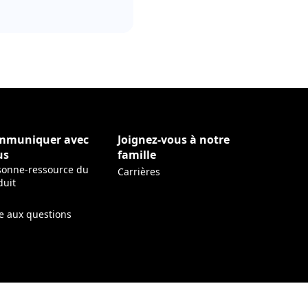
mmuniquer avec
Joignez-vous à notre
us
famille
sonne-ressource du
Carrières
ens in a new tab)
duit
re aux questions