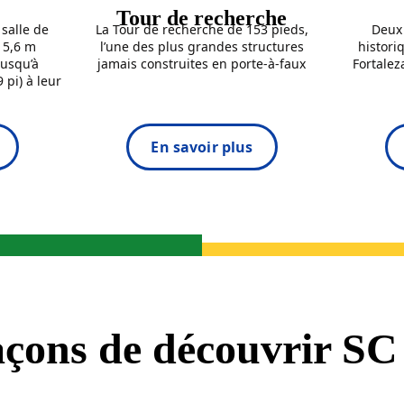
Tour de recherche
salle de
La Tour de recherche de 153 pieds,
Deux
e 5,6 m
l’une des plus grandes structures
histori
jusqu’à
jamais construites en porte-à-faux
Fortale
 pi) à leur
En savoir plus
açons de découvrir S