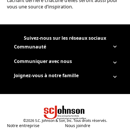
cachant derrière chacune d’elles seront aussi pour
vous une source d’inspiration.
Suivez-nous sur les réseaux sociaux
Suivre Corporate sur
(Opens in a new tab)
Suivre Corporate sur Facebo
(Opens in a new tab)
Suivre Corporate sur Instag
(Opens in a new tab)
Suivre Corporate sur Youtub
(Opens in a new tab)
Communauté
Communiquer avec nous
Joignez-vous à notre famille
©
2026
S.C. Johnson & Son, Inc. Tous droits réservés.
Notre entreprise
Nous joindre
(Opens in a new tab)