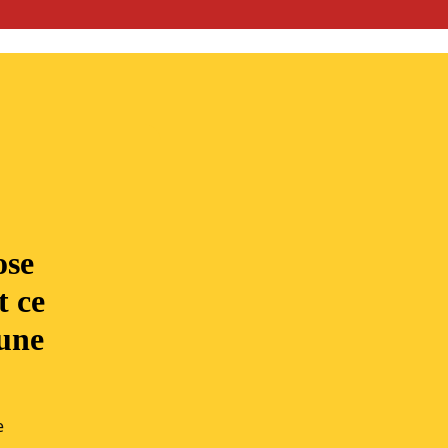
ose
t ce
’une
e