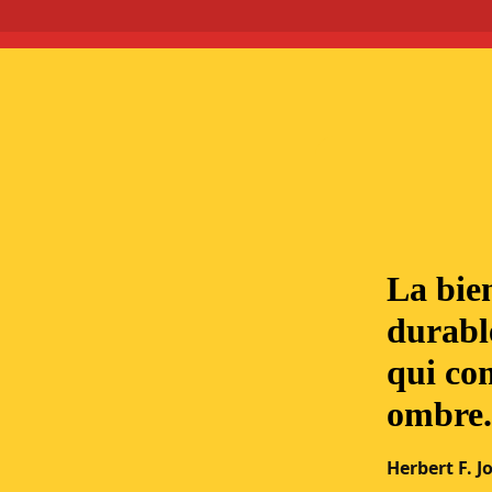
La bien
durable
qui co
ombre.
Herbert F. J