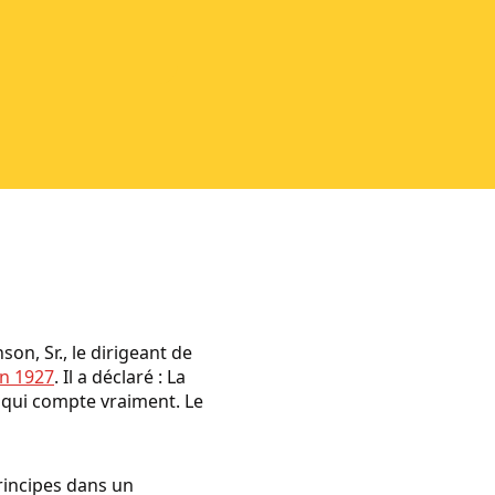
on, Sr., le dirigeant de
en 1927
. Il a déclaré : La
e qui compte vraiment. Le
principes dans un