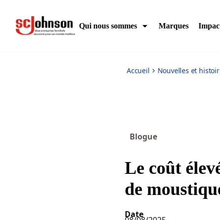
the-high-cost-of-a-mosquito-bite
Qui nous sommes
Marques
Impac
Accueil
Nouvelles et histoi
Blogue
Le coût élev
de moustiqu
Date
08/08/2025