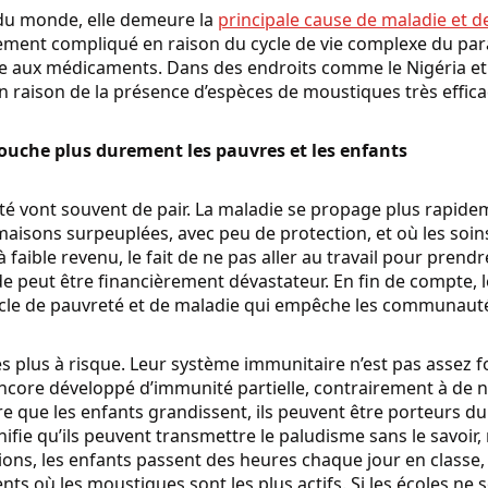
u monde, elle demeure la
principale cause de maladie et d
ement compliqué en raison du cycle de vie complexe du para
e aux médicaments. Dans des endroits comme le Nigéria et 
 raison de la présence d’espèces de moustiques très effica
ouche plus durement les pauvres et les enfants
té vont souvent de pair. La maladie se propage plus rapide
maisons surpeuplées, avec peu de protection, et où les soins
 à faible revenu, le fait de ne pas aller au travail pour pren
 peut être financièrement dévastateur. En fin de compte, l
cle de pauvreté et de maladie qui empêche les communautés 
es plus à risque. Leur système immunitaire n’est pas assez 
s encore développé d’immunité partielle, contrairement à de
e que les enfants grandissent, ils peuvent être porteurs du
ifie qu’ils peuvent transmettre le paludisme sans le savoir,
s, les enfants passent des heures chaque jour en classe, y
ts où les moustiques sont les plus actifs. Si les écoles ne 