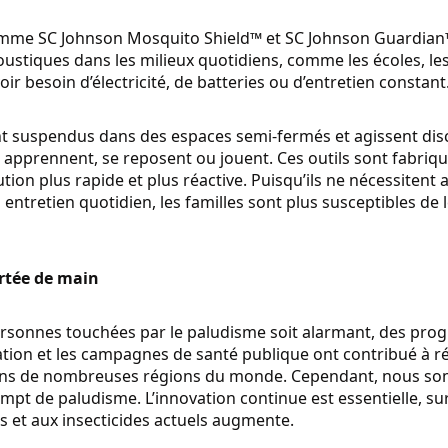
comme SC Johnson Mosquito Shield™ et SC Johnson Guardian
ustiques dans les milieux quotidiens, comme les écoles, le
r besoin d’électricité, de batteries ou d’entretien constant
ent suspendus dans des espaces semi-fermés et agissent di
s apprennent, se reposent ou jouent. Ces outils sont fabriq
bution plus rapide et plus réactive. Puisqu’ils ne nécessite
ntretien quotidien, les familles sont plus susceptibles de l
ortée de main
rsonnes touchées par le paludisme soit alarmant, des prog
ducation et les campagnes de santé publique ont contribué à 
dans de nombreuses régions du monde. Cependant, nous so
pt de paludisme. L’innovation continue est essentielle, su
s et aux insecticides actuels augmente.