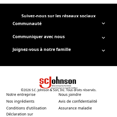
Suivez-nous sur les réseaux sociaux
Suivre Corporate sur
(Opens in a new tab)
Suivre Corporate sur Facebo
(Opens in a new tab)
Suivre Corporate sur Instag
(Opens in a new tab)
Suivre Corporate sur Youtub
(Opens in a new tab)
Communauté
Communiquer avec nous
Joignez-vous à notre famille
©
2026
S.C. Johnson & Son, Inc. Tous droits réservés.
Notre entreprise
Nous joindre
(Opens in a new tab)
Nos ingrédients
Avis de confidentialité
(Opens in a new tab)
(Opens in a new tab)
Conditions d’utilisation
Assurance maladie
(Opens in a new tab)
Déclaration sur