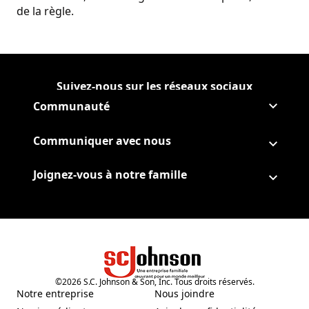
de la règle.
Suivez-nous sur les réseaux sociaux
Suivre Corporate sur
(Opens in a new tab)
Suivre Corporate sur Facebo
(Opens in a new tab)
Suivre Corporate sur Instag
(Opens in a new tab)
Suivre Corporate sur Youtub
(Opens in a new tab)
Communauté
Communiquer avec nous
Joignez-vous à notre famille
©
2026
S.C. Johnson & Son, Inc. Tous droits réservés.
Notre entreprise
Nous joindre
(Opens in a new tab)